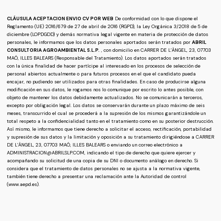
CLÁUSULA ACEPTACION ENVIO CV POR WEB
De conformidad con lo que dispone el
Reglamento (UE) 2016/679 de 27 de abril de 2016 (RGPD), la Ley Orgánica 3/2018 de 5 de
diciembre (LOPDGDD) y demás normativa legal vigente en materia de protección de datos
personales, le informamos que los datos personales aportados serán tratados por
ABRIL
CONSULTORIA AGROAMBIENTAL S.L.P.
, con domicilio en CARRER DE L’ÀNGEL, 23, 07703
MAÓ, ILLES BALEARS (Responsable del Tratamiento). Los datos aportados serán tratados
con la única finalidad de hacer partícipe al interesado en los procesos de selección de
personal abiertos actualmente o para futuros procesos en el que el candidato pueda
encajar, no pudiendo ser utilizados para otras finalidades. En caso de producirse alguna
modificación en sus datos, le rogamos nos lo comunique por escrito lo antes posible, con
objeto de mantener los datos debidamente actualizados. No se comunicarán a terceros,
excepto por obligación legal. Los datos se conservarán durante un plazo máximo de seis
meses, transcurrido el cual se procederá a la supresión de los mismos garantizándole un
total respeto a la confidencialidad tanto en el tratamiento como en su posterior destrucción.
Así mismo, le informamos que tiene derecho a solicitar el acceso, rectificación, portabilidad
y supresión de sus datos y la limitación y oposición a su tratamiento dirigiéndose a CARRER
DE L’ÀNGEL, 23, 07703 MAÓ, ILLES BALEARS o enviando un correo electrónico a
ADMINISTRACION@ABRILSLP.COM, indicando el tipo de derecho que quiere ejercer y
acompañando su solicitud de una copia de su DNI o documento análogo en derecho. Si
considera que el tratamiento de datos personales no se ajusta a la normativa vigente,
también tiene derecho a presentar una reclamación ante la Autoridad de control
(www.aepd.es).
This
field