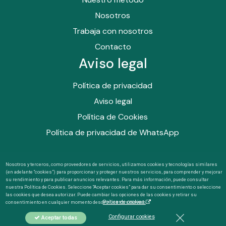
Nosotros
Trabaja con nosotros
Contacto
Aviso legal
Política de privacidad
Aviso legal
Política de Cookies
Política de privacidad de WhatsApp
Nosotros y terceros, como proveedores de servicios, utilizamos cookies y tecnologías similares
(en adelante “cookies”) para proporcionar y proteger nuestros servicios, para comprender y mejorar
su rendimiento y para publicar anuncios relevantes. Para más información, puede consultar
nuestra Política de Cookies. Seleccione “Aceptar cookies” para dar su consentimiento o seleccione
las cookies que desea autorizar. Puede cambiar las opciones de las cookies y retirar su
©
2026
Abril Consultoría Agroambiental SLP
consentimiento en cualquier momento desde nuestro sitio web.
Poítica de cookies
Configurar cookies
Aceptar todas