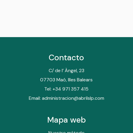
should
be
left
blank
Contacto
C/ de l’ Àngel, 23
07703 Maó, Illes Balears
Tel: +34 971 357 415
Email: administracion@abrilslp.com
Mapa web
Nuestro método