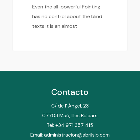
Even the all-powerful Pointing
has no control about the blind
texts it is an almost
Contacto
C/ de l’ Àngel, 23
07703 Maó, Illes Balears
Tel: +34 971 357 415
Email: administracion@abrilslp.com