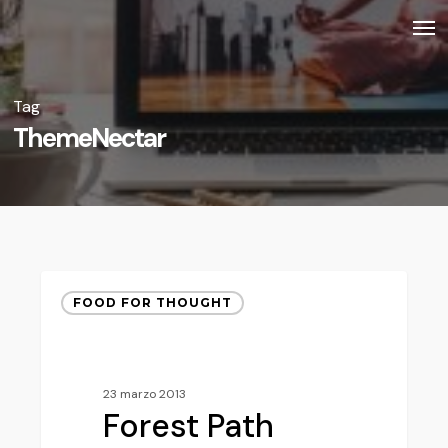
Skip
Men
to
main
Tag
content
ThemeNectar
Forest
FOOD FOR THOUGHT
Path
23 marzo 2013
Forest Path