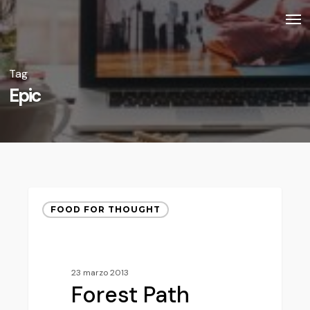
Skip
Men
to
main
Tag
content
Epic
Forest
FOOD FOR THOUGHT
Path
23 marzo 2013
Forest Path