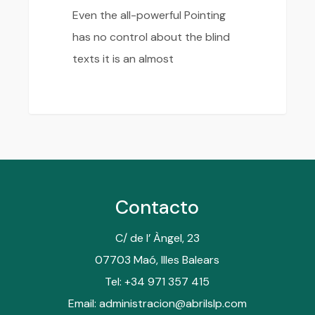
Even the all-powerful Pointing
has no control about the blind
texts it is an almost
Contacto
C/ de l’ Àngel, 23
07703 Maó, Illes Balears
Tel: +34 971 357 415
Email: administracion@abrilslp.com