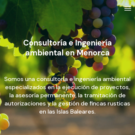
Skip
Men
to
main
content
Consultoría e Ingeniería
ambiental en Menorca
Somos una consultoría e ingeniería ambiental
especializados en la ejecución de proyectos,
la asesoría permanente, la tramitación de
autorizaciones y la gestión de fincas rusticas
en las Islas Baleares.